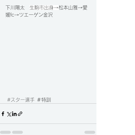
下川陽太　
生駒市出身→
松本山雅→愛
媛fc→ツエーゲン金沢
#スター選手
 ＃特訓