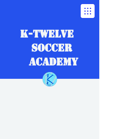
K-TWELVE​
SOCCER
ACADEMY