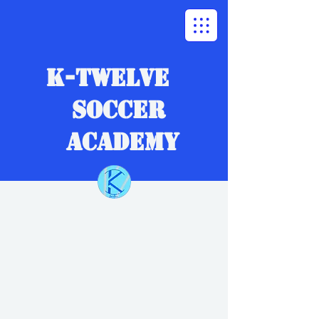
K-TWELVE​
SOCCER
ACADEMY